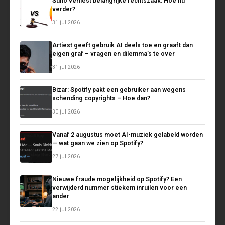
Suno verliest belangrijke rechtszaak. Hoe nu
verder?
31 jul 2026
Artiest geeft gebruik AI deels toe en graaft dan
eigen graf – vragen en dilemma’s te over
31 jul 2026
Bizar: Spotify pakt een gebruiker aan wegens
schending copyrights – Hoe dan?
30 jul 2026
Vanaf 2 augustus moet AI-muziek gelabeld worden
— wat gaan we zien op Spotify?
27 jul 2026
Nieuwe fraude mogelijkheid op Spotify? Een
verwijderd nummer stiekem inruilen voor een
ander
22 jul 2026