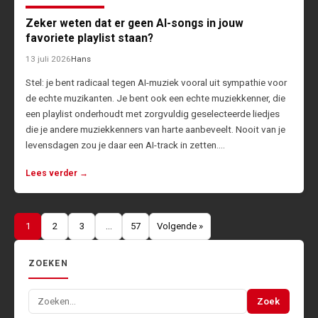
Zeker weten dat er geen AI-songs in jouw
favoriete playlist staan?
13 juli 2026
Hans
Stel: je bent radicaal tegen AI-muziek vooral uit sympathie voor
de echte muzikanten. Je bent ook een echte muziekkenner, die
een playlist onderhoudt met zorgvuldig geselecteerde liedjes
die je andere muziekkenners van harte aanbeveelt. Nooit van je
levensdagen zou je daar een AI-track in zetten.…
Lees verder →
Berichten
1
2
3
…
57
Volgende »
paginering
ZOEKEN
Zoeken
Zoek
naar: