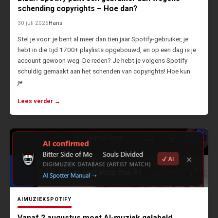
schending copyrights – Hoe dan?
30 juli 2026
Hans
Stel je voor: je bent al meer dan tien jaar Spotify-gebruiker, je
hebt in die tijd 1700+ playlists opgebouwd, en op een dag is je
account gewoon weg. De reden? Je hebt je volgens Spotify
schuldig gemaakt aan het schenden van copyrights! Hoe kun
je…
Lees verder →
AI
MUZIEK
SPOTIFY
Vanaf 2 augustus moet AI-muziek gelabeld