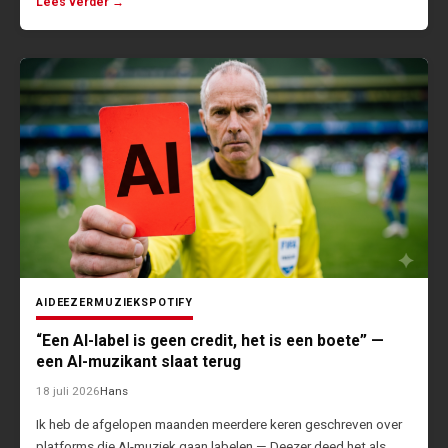
Lees verder →
AI
DEEZER
MUZIEK
SPOTIFY
“Een AI-label is geen credit, het is een boete” —
een AI-muzikant slaat terug
18 juli 2026
Hans
Ik heb de afgelopen maanden meerdere keren geschreven over
platforms die AI-muziek gaan labelen — Deezer deed het als