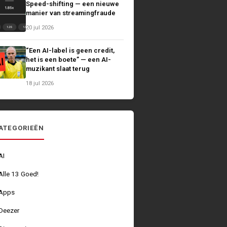
Speed-shifting — een nieuwe
manier van streamingfraude
20 jul 2026
“Een AI-label is geen credit,
het is een boete” — een AI-
muzikant slaat terug
18 jul 2026
ATEGORIEËN
AI
Alle 13 Goed!
Apps
Deezer