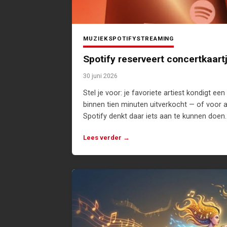
MUZIEK
SPOTIFY
STREAMING
Spotify reserveert concertkaart
30 juni 2026
Stel je voor: je favoriete artiest kondigt ee
binnen tien minuten uitverkocht — of voor 
Spotify denkt daar iets aan te kunnen doen. 
Lees verder →