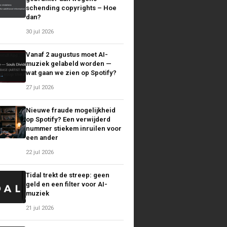
schending copyrights – Hoe
dan?
30 jul 2026
Vanaf 2 augustus moet AI-
muziek gelabeld worden —
wat gaan we zien op Spotify?
27 jul 2026
Nieuwe fraude mogelijkheid
op Spotify? Een verwijderd
nummer stiekem inruilen voor
een ander
22 jul 2026
Tidal trekt de streep: geen
geld en een filter voor AI-
muziek
21 jul 2026