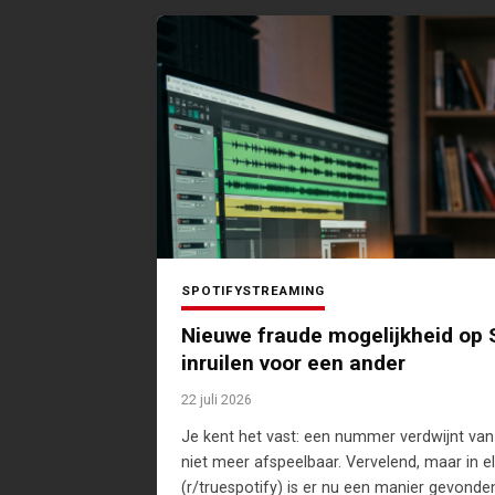
SPOTIFY
STREAMING
Nieuwe fraude mogelijkheid op 
inruilen voor een ander
22 juli 2026
Je kent het vast: een nummer verdwijnt van S
niet meer afspeelbaar. Vervelend, maar in e
(r/truespotify) is er nu een manier gevonde