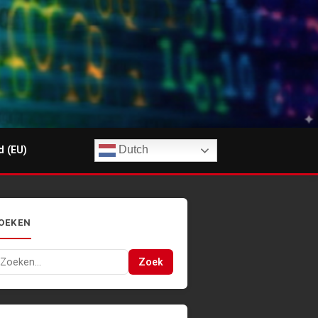
Dutch
d (EU)
OEKEN
oeken
Zoek
ar: