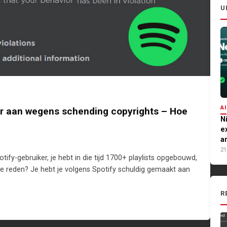
U
AI
ker aan wegens schending copyrights – Hoe
N
e
a
21
potify-gebruiker, je hebt in die tijd 1700+ playlists opgebouwd,
e reden? Je hebt je volgens Spotify schuldig gemaakt aan
R