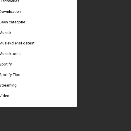
Discoveries
Downloaden
Geen categorie
Muziek
Muziekdienst getest
Muziektools
Spotify
Spotify Tips
Streaming
Video