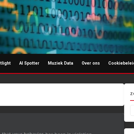
tlight
AI Spotter
Muziek Data
Over ons
Cookiebelei
I-muziek
Z
Z
na