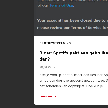
SPOTIFY
STREAMING
Bizar: Spotify pakt een gebrui
dan?
30 juli 2026
Stel je voor: je bent al meer dan tien jaar S
en op een dag is je account gewoon weg. D
het schenden van copyrights! Hoe kun je…
Lees verder →