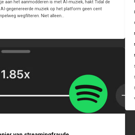
etje aan het aanmodderen is met AI-muziek, hakt Tidal de
dig AI-gegenereerde muziek op het platform geen cent
impelweg wegfilteren. Niet alleen…
anier van streamingfraude