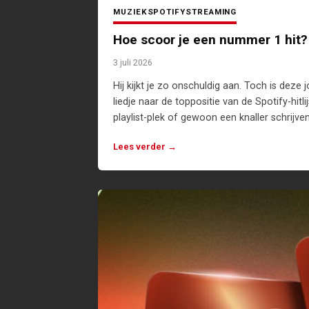
MUZIEK
SPOTIFY
STREAMING
Hoe scoor je een nummer 1 hit
3 juli 2026
Hij kijkt je zo onschuldig aan. Toch is deze 
liedje naar de toppositie van de Spotify-hitl
playlist-plek of gewoon een knaller schrijve
Lees verder →