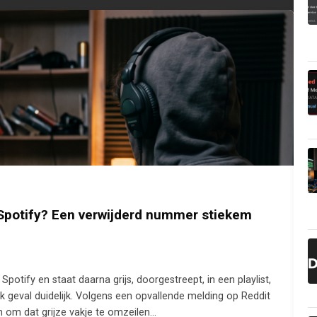
Spotify? Een verwijderd nummer stiekem
potify en staat daarna grijs, doorgestreept, in een playlist,
lk geval duidelijk. Volgens een opvallende melding op Reddit
n om dat grijze vakje te omzeilen…