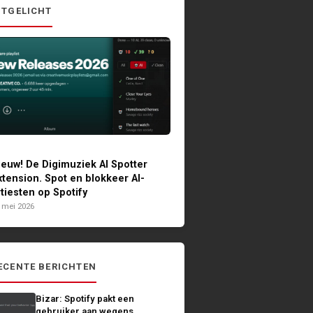
ITGELICHT
ieuw! De Digimuziek AI Spotter
xtension. Spot en blokkeer AI-
rtiesten op Spotify
 mei 2026
ECENTE BERICHTEN
Bizar: Spotify pakt een
gebruiker aan wegens