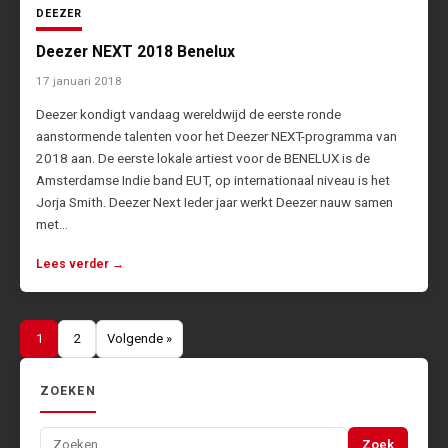
DEEZER
Deezer NEXT 2018 Benelux
17 januari 2018
Deezer kondigt vandaag wereldwijd de eerste ronde
aanstormende talenten voor het Deezer NEXT-programma van
2018 aan. De eerste lokale artiest voor de BENELUX is de
Amsterdamse Indie band EUT, op internationaal niveau is het
Jorja Smith. Deezer Next Ieder jaar werkt Deezer nauw samen
met…
Lees verder →
Berichten
1
2
Volgende »
paginering
ZOEKEN
Zoeken
Zoek