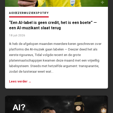
AI
DEEZER
MUZIEK
SPOTIFY
“Een AI-label is geen credit, het is een boete” —
een AI-muzikant slaat terug
18 juli 2026
Ik heb de afgelopen maanden meerdere keren geschreven over
platforms die AI-muziek gaan labelen — Deezer deed het als
eerste rigoureus, Tidal volgde recent en de grote
platenmaatschappijen kwamen deze maand met een vrijwillig
labelsysteem. Steeds met hetzelfde argument: transparantie,
zodat de luisteraar weet wat…
Lees verder →