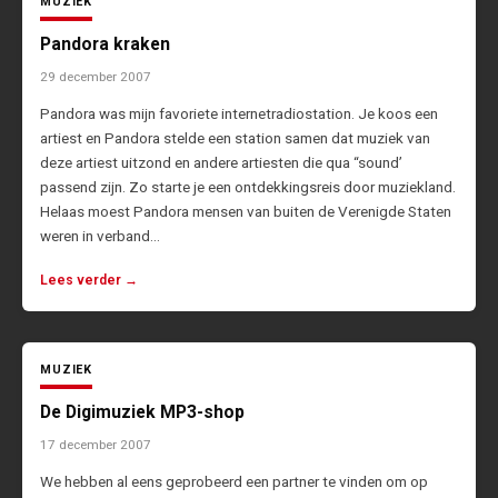
MUZIEK
Pandora kraken
29 december 2007
Pandora was mijn favoriete internetradiostation. Je koos een
artiest en Pandora stelde een station samen dat muziek van
deze artiest uitzond en andere artiesten die qua “sound’
passend zijn. Zo starte je een ontdekkingsreis door muziekland.
Helaas moest Pandora mensen van buiten de Verenigde Staten
weren in verband…
Lees verder →
MUZIEK
De Digimuziek MP3-shop
17 december 2007
We hebben al eens geprobeerd een partner te vinden om op