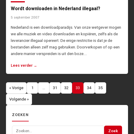
Wordt downloaden in Nederland illegaal?
5 september 2007
Nederland is een downloadparadijs. Van onze wetgever mogen
we alle muziek en video downloaden en kopiëren, zelfs als de
leverancier illegaal opereert. De enige restrictie is dat je de
bestanden alleen zelf mag gebruiken. Doorverkopen of op een
andere manier verspreiden is uit den boze.…
Lees verder →
Berichten
« Vorige
1
…
31
32
33
34
35
paginering
Volgende »
ZOEKEN
Zoeken
Zoek