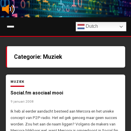
Ga
naar
de
Digimuziek
inhoud
Dutch
Tips, nieuws en info over streaming muziekdiensten en AI-muziek
Categorie:
Muziek
MUZIEK
Social.fm asociaal mooi
9 januari 2008
Ik heb al eerder aandacht besteed aan Mercora en het unieke
concept van P2P-radio. Het wil gek genoeg maar geen succes
worden. Zou het aan de naam liggen? Volgens de makers van
Mercora blijkbaar wel, want Mercora is omgedoopt in Social.fm