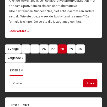
Al enige weken zet ik een collaborative Spotifyplaylist op met
de naam Spotivitamins als een soort alternatieve
arbeidsvitaminen. Succes? Nee, niet echt, daarom een andere
aanpak. Wie stelt deze week de Spotivitamins samen? De
formule is simpel: De eerste die ja zegt mag een lijst…
Lees verder →
Berichten
« Vorige
1
…
26
27
28
29
30
paginering
Volgende »
ZOEKEN
Zoeken
Zoek
naar:
UITGELICHT