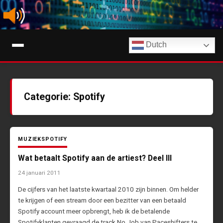
Ga
naar
de
Digimuziek
inhoud
Dutch
Tips, nieuws en info over streaming muziekdiensten en AI-muziek
Categorie:
Spotify
MUZIEK
SPOTIFY
Wat betaalt Spotify aan de artiest? Deel III
24 januari 2011
De cijfers van het laatste kwartaal 2010 zijn binnen. Om helder
te krijgen of een stream door een bezitter van een betaald
Spotify account meer opbrengt, heb ik de betalende
Spotifyklanten gevraagd de track No Job van Paceshifters te