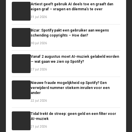
Artiest geeft gebruik AI deels toe en graaft dan
eigen graf – vragen en dilemma’s te over
31 jul 2026
Bizar: Spotify pakt een gebruiker aan wegens
schending copyrights – Hoe dan?
30 jul 2026
Vanaf 2 augustus moet AI-muziek gelabeld worden
— wat gaan we zien op Spotify?
27 jul 2026
Nieuwe fraude mogelijkheid op Spotify? Een
verwijderd nummer stiekem inruilen voor een
ander
22 jul 2026
Tidal trekt de streep: geen geld en een filter voor
AI-muziek
21 jul 2026