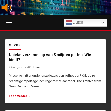
Ga
naar
de
Digimuziek
inhoud
Dutch
Tips, nieuws en info over streaming muziekdiensten en AI-muziek
MUZIEK
Unieke verzameling van 3 miljoen platen. Wie
biedt?
24 augustus 2008
Hans
Misschien zit er onder onze lezers een liefhebber? Kijk deze
prachtige reportage, een regelrechte aanrader. The Archive from
Sean Dunne on Vimeo.
Lees verder →