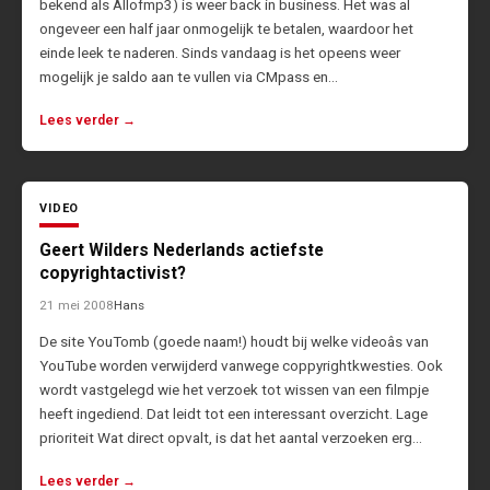
bekend als Allofmp3) is weer back in business. Het was al
ongeveer een half jaar onmogelijk te betalen, waardoor het
einde leek te naderen. Sinds vandaag is het opeens weer
mogelijk je saldo aan te vullen via CMpass en…
Lees verder →
VIDEO
Geert Wilders Nederlands actiefste
copyrightactivist?
21 mei 2008
Hans
De site YouTomb (goede naam!) houdt bij welke videoâs van
YouTube worden verwijderd vanwege coppyrightkwesties. Ook
wordt vastgelegd wie het verzoek tot wissen van een filmpje
heeft ingediend. Dat leidt tot een interessant overzicht. Lage
prioriteit Wat direct opvalt, is dat het aantal verzoeken erg…
Lees verder →