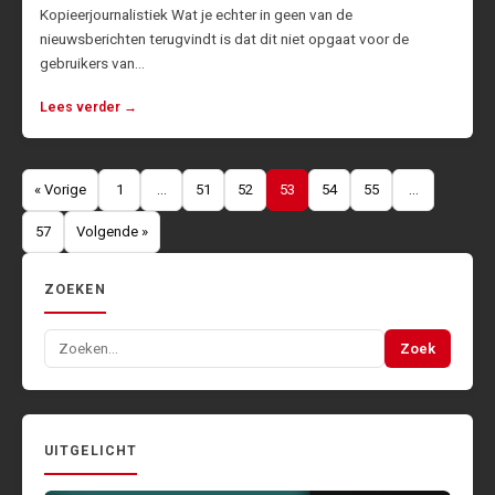
Kopieerjournalistiek Wat je echter in geen van de
nieuwsberichten terugvindt is dat dit niet opgaat voor de
gebruikers van…
Lees verder →
Berichten
« Vorige
1
…
51
52
53
54
55
…
paginering
57
Volgende »
ZOEKEN
Zoeken
Zoek
naar:
UITGELICHT