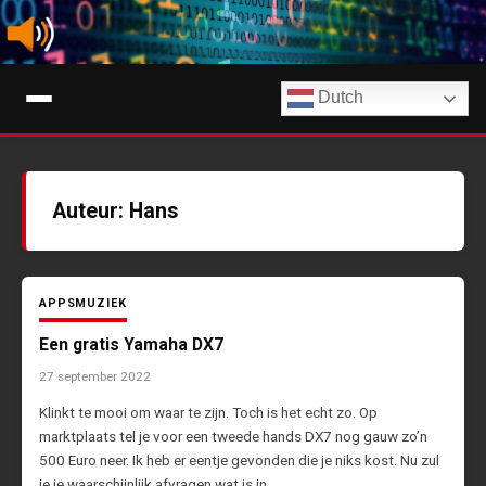
Ga
naar
de
Digimuziek
inhoud
Dutch
Tips, nieuws en info over streaming muziekdiensten en AI-muziek
Auteur:
Hans
APPS
MUZIEK
Een gratis Yamaha DX7
27 september 2022
Klinkt te mooi om waar te zijn. Toch is het echt zo. Op
marktplaats tel je voor een tweede hands DX7 nog gauw zo’n
500 Euro neer. Ik heb er eentje gevonden die je niks kost. Nu zul
je je waarschijnlijk afvragen wat is in…