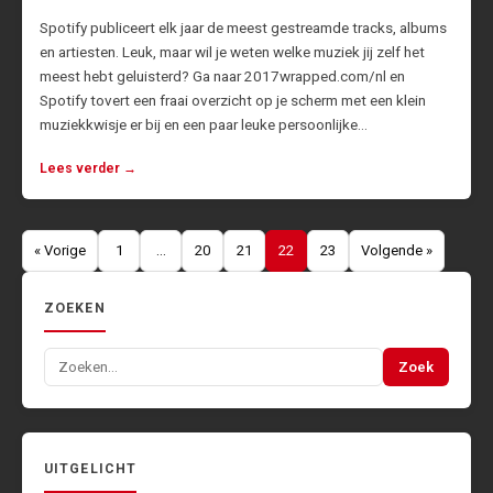
Spotify publiceert elk jaar de meest gestreamde tracks, albums
en artiesten. Leuk, maar wil je weten welke muziek jij zelf het
meest hebt geluisterd? Ga naar 2017wrapped.com/nl en
Spotify tovert een fraai overzicht op je scherm met een klein
muziekkwisje er bij en een paar leuke persoonlijke…
Lees verder →
Berichten
« Vorige
1
…
20
21
22
23
Volgende »
paginering
ZOEKEN
Zoeken
Zoek
naar:
UITGELICHT