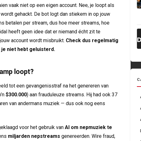
aien vaak niet op een eigen account. Nee, je loopt als
 wordt gehackt. De bot logt dan stiekem in op jouw
rms betalen per stream, dus hoe meer streams, hoe
dal heeft geen idee dat er niemand écht zit te
at jouw account wordt misbruikt.
Check dus regelmatig
je niet hebt geluisterd.
lamp loopt?
C
d tot een gevangenisstraf na het genereren van
o’n
$300.000
) aan frauduleuze streams. Hij had ook 37
waren van andermans muziek — dus ook nog eens
geklaagd voor het gebruik van
AI om nepmuziek te
gens
miljarden nepstreams
genereerden. Wire fraud,