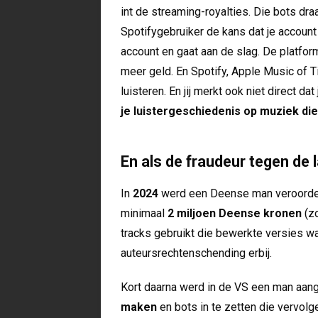
int de streaming-royalties. Die bots dra
Spotifygebruiker de kans dat je account
account en gaat aan de slag. De platfo
meer geld. En Spotify, Apple Music of Ti
luisteren. En jij merkt ook niet direct d
je luistergeschiedenis op muziek die 
En als de fraudeur tegen de 
In
2024
werd een Deense man veroordeel
minimaal
2 miljoen Deense kronen
(z
tracks gebruikt die bewerkte versies 
auteursrechtenschending erbij.
Kort daarna werd in de VS een man aan
maken
en bots in te zetten die vervol