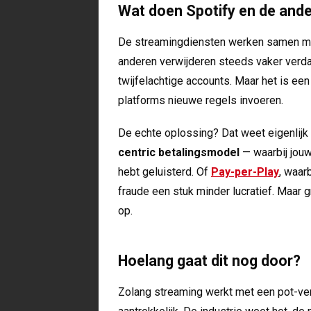
Wat doen Spotify en de and
De streamingdiensten werken samen met 
anderen verwijderen steeds vaker verda
twijfelachtige accounts. Maar het is ee
platforms nieuwe regels invoeren.
De echte oplossing? Dat weet eigenlij
centric betalingsmodel
— waarbij jouw
hebt geluisterd. Of
Pay-per-Play
, waar
fraude een stuk minder lucratief. Maar gr
op.
Hoelang gaat dit nog door?
Zolang streaming werkt met een pot-verde