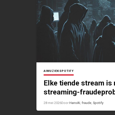
AI
MUZIEK
SPOTIFY
Elke tiende stream is 
streaming-fraudepro
28 mei 2026
Door
Hans
AI
,
fraude
,
Spotify