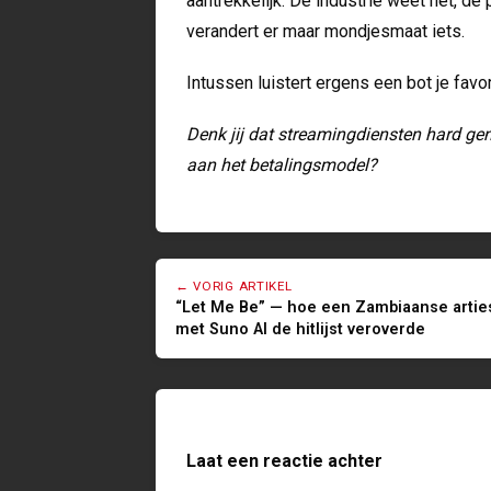
aantrekkelijk. De industrie weet het, de
verandert er maar mondjesmaat iets.
Intussen luistert ergens een bot je favori
Denk jij dat streamingdiensten hard geno
aan het betalingsmodel?
← VORIG ARTIKEL
“Let Me Be” — hoe een Zambiaanse artie
met Suno AI de hitlijst veroverde
Laat een reactie achter