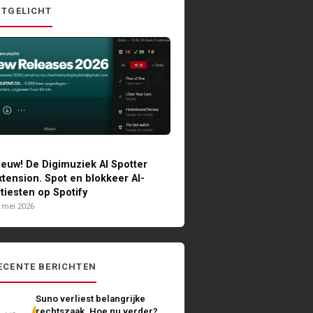
ITGELICHT
ieuw! De Digimuziek AI Spotter
xtension. Spot en blokkeer AI-
rtiesten op Spotify
 mei 2026
ECENTE BERICHTEN
Suno verliest belangrijke
rechtszaak. Hoe nu verder?