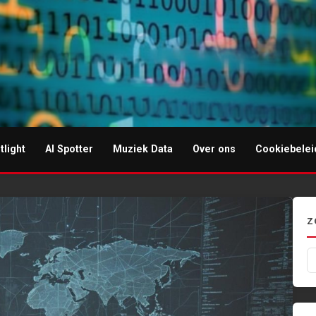
tlight
AI Spotter
Muziek Data
Over ons
Cookiebelei
I-muziek
Z
Z
na