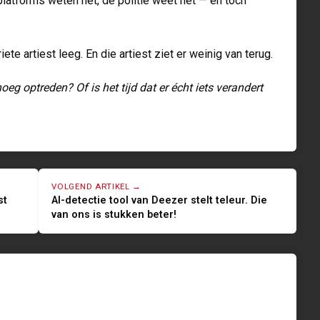
 platforms weten het, de politie weet het — en toch
ete artiest leeg. En die artiest ziet er weinig van terug.
eg optreden? Of is het tijd dat er écht iets verandert
VOLGEND ARTIKEL →
st
AI-detectie tool van Deezer stelt teleur. Die
van ons is stukken beter!