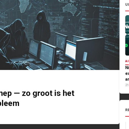
U
AI
N
e
a
21
nep — zo groot is het
bleem
R