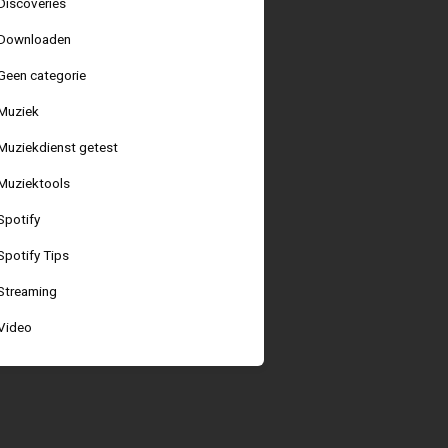
Discoveries
Downloaden
Geen categorie
Muziek
Muziekdienst getest
Muziektools
Spotify
Spotify Tips
Streaming
Video