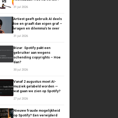
31 jul 2026
Artiest geeft gebruik AI deels
toe en graaft dan eigen graf –
vragen en dilemma’s te over
31 jul 2026
Bizar: Spotify pakt een
gebruiker aan wegens
schending copyrights – Hoe
dan?
30 jul 2026
Vanaf 2 augustus moet AI-
muziek gelabeld worden —
wat gaan we zien op Spotify?
27 jul 2026
Nieuwe fraude mogelijkheid
op Spotify? Een verwijderd