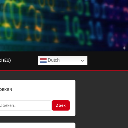
Dutch
d (EU)
OEKEN
oeken
Zoek
ar: