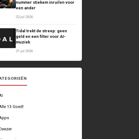
nummer stiekem inruilen voor
een ander
22 jul 2026
Tidal trekt de streep: geen
geld en een filter voor AI-
muziek
21 jul 2026
ATEGORIEËN
AI
Alle 13 Goed!
Apps
Deezer