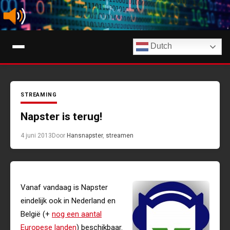
Ga
naar
de
Digimuziek
inhoud
Dutch
Tips, nieuws en info over streaming muziekdiensten en AI-muziek
STREAMING
Napster is terug!
4 juni 2013
Door
Hans
napster
,
streamen
Vanaf vandaag is Napster
eindelijk ook in Nederland en
België (+
nog een aantal
Europese landen
) beschikbaar.