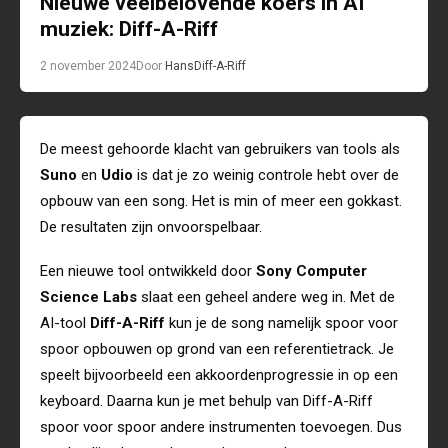
Nieuwe veelbelovende koers in AI
muziek: Diff-A-Riff
2 november 2024
Door
Hans
Diff-A-Riff
De meest gehoorde klacht van gebruikers van tools als
Suno
en
Udio
is dat je zo weinig controle hebt over de
opbouw van een song. Het is min of meer een gokkast.
De resultaten zijn onvoorspelbaar.
Een nieuwe tool ontwikkeld door
Sony Computer
Science Labs
slaat een geheel andere weg in. Met de
AI-tool
Diff-A-Riff
kun je de song namelijk spoor voor
spoor opbouwen op grond van een referentietrack. Je
speelt bijvoorbeeld een akkoordenprogressie in op een
keyboard. Daarna kun je met behulp van Diff-A-Riff
spoor voor spoor andere instrumenten toevoegen. Dus