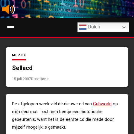
Ga
naar
de
Digimuziek
inhoud
Dutch
Tips, nieuws en info over streaming muziekdiensten en AI-muziek
MUZIEK
Sellacd
15 juli 2007
Door
Hans
De afgelopen week viel de nieuwe cd van
Cubworld
op
mijn deurmat. Toch een beetje een historische
gebeurtenis, want het is de eerste cd die mede door
mijzelf mogelijk is gemaakt.