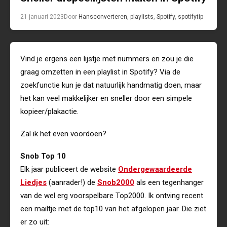
21 januari 2023
Door
Hans
converteren
,
playlists
,
Spotify
,
spotifytip
Vind je ergens een lijstje met nummers en zou je die
graag omzetten in een playlist in Spotify? Via de
zoekfunctie kun je dat natuurlijk handmatig doen, maar
het kan veel makkelijker en sneller door een simpele
kopieer/plakactie.
Zal ik het even voordoen?
Snob Top 10
Elk jaar publiceert de website
Ondergewaardeerde
Liedjes
(aanrader!) de
Snob2000
als een tegenhanger
van de wel erg voorspelbare Top2000. Ik ontving recent
een mailtje met de top10 van het afgelopen jaar. Die ziet
er zo uit: