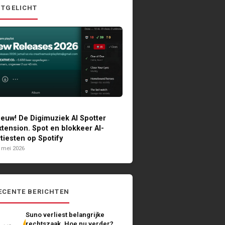
ITGELICHT
ieuw! De Digimuziek AI Spotter
xtension. Spot en blokkeer AI-
rtiesten op Spotify
 mei 2026
ECENTE BERICHTEN
Suno verliest belangrijke
rechtszaak. Hoe nu verder?