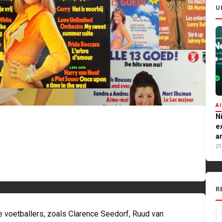
U
AI
N
e
a
21
R
e voetballers, zoals Clarence Seedorf, Ruud van