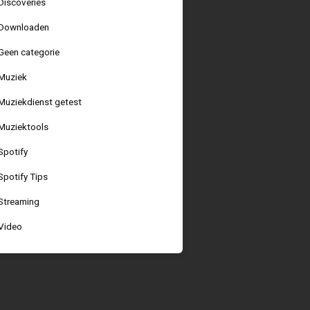
Discoveries
Downloaden
Geen categorie
Muziek
Muziekdienst getest
Muziektools
Spotify
Spotify Tips
Streaming
Video