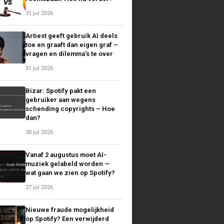
31 jul 2026
Artiest geeft gebruik AI deels
toe en graaft dan eigen graf –
vragen en dilemma’s te over
31 jul 2026
Bizar: Spotify pakt een
gebruiker aan wegens
schending copyrights – Hoe
dan?
30 jul 2026
Vanaf 2 augustus moet AI-
muziek gelabeld worden —
wat gaan we zien op Spotify?
27 jul 2026
Nieuwe fraude mogelijkheid
op Spotify? Een verwijderd