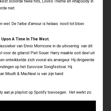
rkest scoorde twee hits, Love’s Theme en Rhapsody in
rde niet.
 wel. De l’arbe d’amour is helaas nooit tot bloei
 Upon A Time In The West.
assieker van Ennio Morricone in de uitvoering van dit
voor de gitarist Piet Souer. Harry maakte ooit deel uit
n ontwikkelde zich vooral als arrangeur. Hij dirigeerde
ndingen op het Eurovisie Songfestival. Hij
n Mouth & MacNeal is van zijn hand
ty aan je playlist op Spotify toevoegen. Het werkt zo: