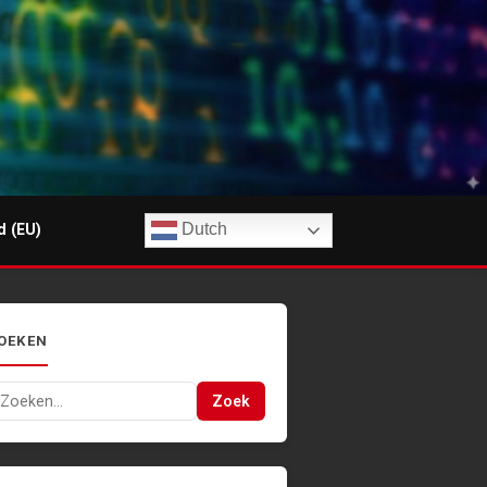
Dutch
d (EU)
OEKEN
oeken
Zoek
ar: