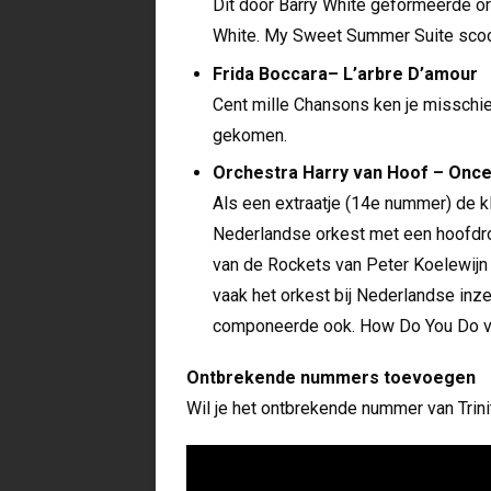
Dit door Barry White geformeerde o
White. My Sweet Summer Suite scoo
Frida Boccara– L’arbre D’amour
Cent mille Chansons ken je misschien
gekomen.
Orchestra Harry van Hoof – Once
Als een extraatje (14e nummer) de kl
Nederlandse orkest met een hoofdrol 
van de Rockets van Peter Koelewijn e
vaak het orkest bij Nederlandse inze
componeerde ook. How Do You Do va
Ontbrekende nummers toevoegen
Wil je het ontbrekende nummer van Trini