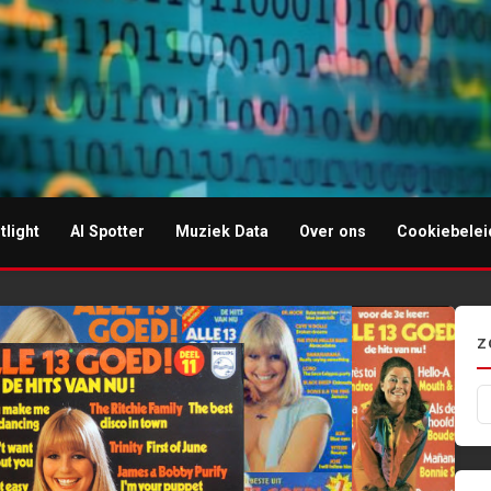
tlight
AI Spotter
Muziek Data
Over ons
Cookiebelei
I-muziek
Z
Z
na