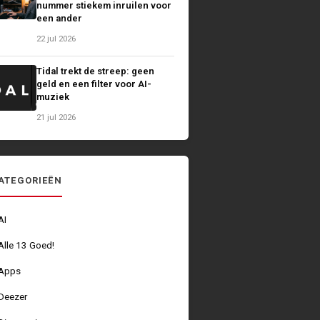
nummer stiekem inruilen voor
een ander
22 jul 2026
Tidal trekt de streep: geen
geld en een filter voor AI-
muziek
21 jul 2026
ATEGORIEËN
AI
Alle 13 Goed!
Apps
Deezer