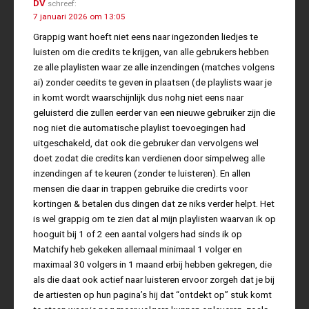
DV
schreef:
7 januari 2026 om 13:05
Grappig want hoeft niet eens naar ingezonden liedjes te
luisten om die credits te krijgen, van alle gebrukers hebben
ze alle playlisten waar ze alle inzendingen (matches volgens
ai) zonder ceedits te geven in plaatsen (de playlists waar je
in komt wordt waarschijnlijk dus nohg niet eens naar
geluisterd die zullen eerder van een nieuwe gebruiker zijn die
nog niet die automatische playlist toevoegingen had
uitgeschakeld, dat ook die gebruker dan vervolgens wel
doet zodat die credits kan verdienen door simpelweg alle
inzendingen af te keuren (zonder te luisteren). En allen
mensen die daar in trappen gebruike die credirts voor
kortingen & betalen dus dingen dat ze niks verder helpt. Het
is wel grappig om te zien dat al mijn playlisten waarvan ik op
hooguit bij 1 of 2 een aantal volgers had sinds ik op
Matchify heb gekeken allemaal minimaal 1 volger en
maximaal 30 volgers in 1 maand erbij hebben gekregen, die
als die daat ook actief naar luisteren ervoor zorgeh dat je bij
de artiesten op hun pagina’s hij dat “ontdekt op” stuk komt