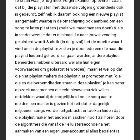
te staan waar je nog meer volgers kunnen opleveren, zoals
dat bij die playlisten met duizende volgers grotendeels ook
is gebeurdt, zelf heb ik daarom ook nog een nieuwe playlist
aangemaakt waarbij in de omschijving ook aanbied om een
song te laten plaatsen (zoals wel meer mensen doen) & als
inzender weet je dat er minimaal 1x naar jouw inzending
geluisterd wordt & als ik (in dit geval) het de moeite waard
vind om in de playlist te zetten je door iedereen die naar die
playlist luisterd gehoord zal gaan worden, andere playlist
beheerders hebben uiteraard wel alle hun eigen
voorwaardes om geplaatst te worden), maar let wel op dat
die niet playlist makers die playlist niet promoten met “die,
die en die beroemdheden staan in deze playlist” je kan beter
oipzoek naar mensen die echt nieuwe muziek willen
ontdekken waarbij de mogelijkheid om je song aan te
melden een manier is gezien het feit dat er dagenlijk
miljoenen songs worden uitgebracht er toe kan leiden dat
die playlist maker het anders misschien nooit zal horen door
de algoritmes die vanaf de 1e luisterseconde na het
aanmaken van een eigen user-account al alles bepalent is.