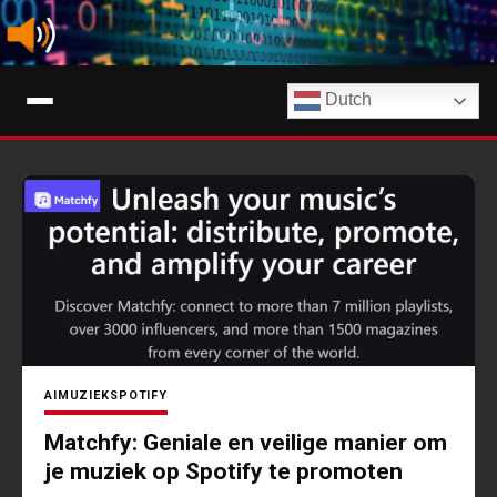
Ga
naar
de
Digimuziek
inhoud
Dutch
Tips, nieuws en info over streaming muziekdiensten en AI-muziek
AI
MUZIEK
SPOTIFY
Matchfy: Geniale en veilige manier om
je muziek op Spotify te promoten