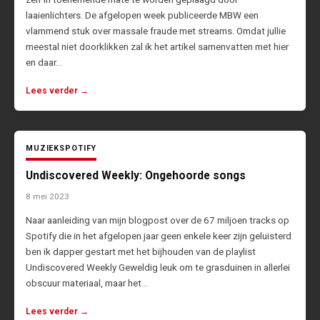
laaienlichters. De afgelopen week publiceerde MBW een
vlammend stuk over massale fraude met streams. Omdat jullie
meestal niet doorklikken zal ik het artikel samenvatten met hier
en daar…
Lees verder →
MUZIEK
SPOTIFY
Undiscovered Weekly: Ongehoorde songs
8 mei 2023
Naar aanleiding van mijn blogpost over de 67 miljoen tracks op
Spotify die in het afgelopen jaar geen enkele keer zijn geluisterd
ben ik dapper gestart met het bijhouden van de playlist
Undiscovered Weekly Geweldig leuk om te grasduinen in allerlei
obscuur materiaal, maar het…
Lees verder →