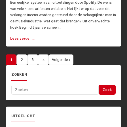
Een eerlijker systeem van uitbetalingen door Spotify. De wens
van vele kleine artiesten en labels. Het lijkt er op dat ze in dit
verlangen ineens worden gesteund door de belangrijkste man in
de muziekindustrie. Wat gaat dat brengen? Uit onverwachte
hoek Begin dit jaar verscheen…
Lees verder →
Berichten
1
2
3
4
Volgende »
paginering
ZOEKEN
Zoeken
Zoek
naar:
UITGELICHT