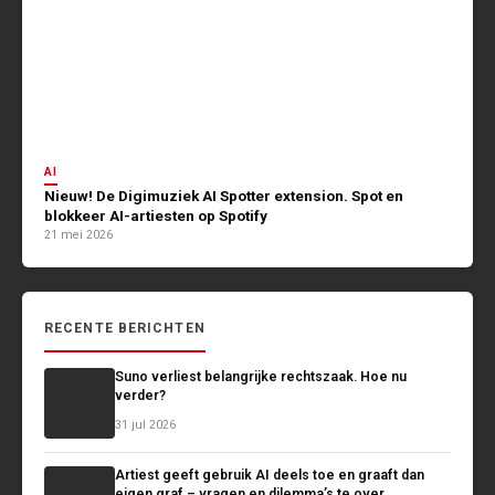
AI
Nieuw! De Digimuziek AI Spotter extension. Spot en
blokkeer AI-artiesten op Spotify
21 mei 2026
RECENTE BERICHTEN
Suno verliest belangrijke rechtszaak. Hoe nu
verder?
31 jul 2026
Artiest geeft gebruik AI deels toe en graaft dan
eigen graf – vragen en dilemma’s te over