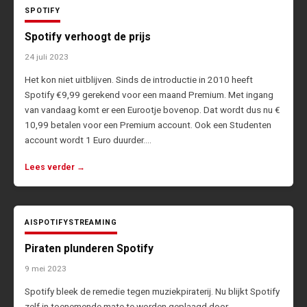
SPOTIFY
Spotify verhoogt de prijs
24 juli 2023
Het kon niet uitblijven. Sinds de introductie in 2010 heeft
Spotify €9,99 gerekend voor een maand Premium. Met ingang
van vandaag komt er een Eurootje bovenop. Dat wordt dus nu €
10,99 betalen voor een Premium account. Ook een Studenten
account wordt 1 Euro duurder.…
Lees verder →
AI
SPOTIFY
STREAMING
Piraten plunderen Spotify
9 mei 2023
Spotify bleek de remedie tegen muziekpiraterij. Nu blijkt Spotify
zelf in toenemende mate te worden geplaagd door