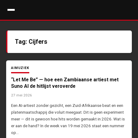
Digimuziek
Ga
Tips, nieuws en info over streaming muziekdiensten en AI-muziek
naar
de
inhoud
Tag:
Cijfers
AI
MUZIEK
“Let Me Be” — hoe een Zambiaanse artiest met
Suno AI de hitlijst veroverde
27 mei 2026
Een AI-artiest zonder gezicht, een Zuid-Afrikaanse beat en een
platenmaatschappij die voluit meegaat. Dit is geen experiment
meer — dit is gewoon hoe hits worden gemaakt in 2026. Wat is
er aan de hand? In de week van 19 mei 2026 staat een nummer
op…