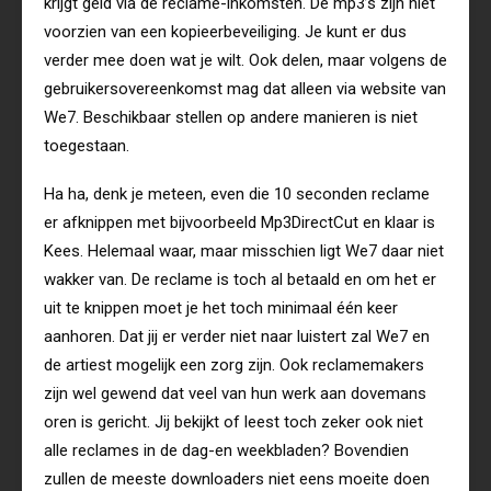
krijgt geld via de reclame-inkomsten. De mp3’s zijn niet
voorzien van een kopieerbeveiliging. Je kunt er dus
verder mee doen wat je wilt. Ook delen, maar volgens de
gebruikersovereenkomst mag dat alleen via website van
We7. Beschikbaar stellen op andere manieren is niet
toegestaan.
Ha ha, denk je meteen, even die 10 seconden reclame
er afknippen met bijvoorbeeld Mp3DirectCut en klaar is
Kees. Helemaal waar, maar misschien ligt We7 daar niet
wakker van. De reclame is toch al betaald en om het er
uit te knippen moet je het toch minimaal één keer
aanhoren. Dat jij er verder niet naar luistert zal We7 en
de artiest mogelijk een zorg zijn. Ook reclamemakers
zijn wel gewend dat veel van hun werk aan dovemans
oren is gericht. Jij bekijkt of leest toch zeker ook niet
alle reclames in de dag-en weekbladen? Bovendien
zullen de meeste downloaders niet eens moeite doen