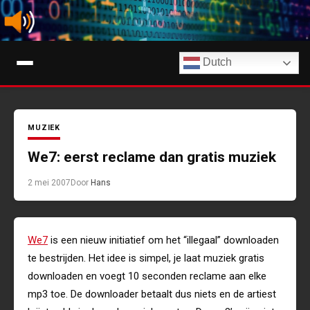
Ga
naar
de
Digimuziek
inhoud
Dutch
Tips, nieuws en info over streaming muziekdiensten en AI-muziek
MUZIEK
We7: eerst reclame dan gratis muziek
2 mei 2007
Door
Hans
We7
is een nieuw initiatief om het “illegaal” downloaden
te bestrijden. Het idee is simpel, je laat muziek gratis
downloaden en voegt 10 seconden reclame aan elke
mp3 toe. De downloader betaalt dus niets en de artiest