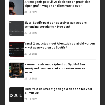
Artiest geeft gebruik AI deels toe en graaft dan
eigen graf – vragen en dilemma’s te over
31 jul 2026
Bizar: Spotify pakt een gebruiker aan wegens
schending copyrights – Hoe dan?
30 jul 2026
Vanaf 2 augustus moet AI-muziek gelabeld worden
— wat gaan we zien op Spotify?
27 jul 2026
Nieuwe fraude mogelijkheid op Spotify? Een
verwijderd nummer stiekem inruilen voor een
ander
22 jul 2026
Tidal trekt de streep: geen geld en een filter voor
AI-muziek
21 jul 2026