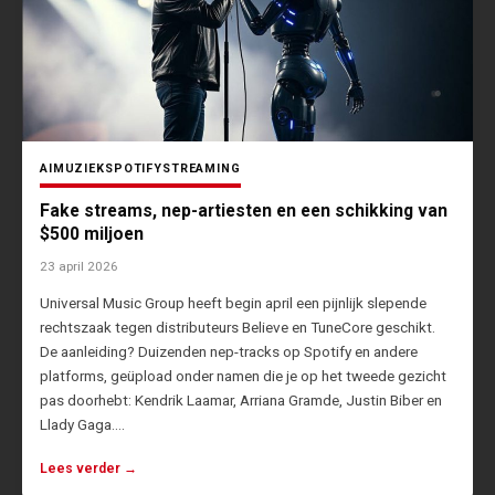
AI
MUZIEK
SPOTIFY
STREAMING
Fake streams, nep-artiesten en een schikking van
$500 miljoen
23 april 2026
Universal Music Group heeft begin april een pijnlijk slepende
rechtszaak tegen distributeurs Believe en TuneCore geschikt.
De aanleiding? Duizenden nep-tracks op Spotify en andere
platforms, geüpload onder namen die je op het tweede gezicht
pas doorhebt: Kendrik Laamar, Arriana Gramde, Justin Biber en
Llady Gaga.…
Lees verder →