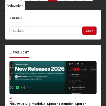
paginering
Volgende »
ZOEKEN
Zoeken
Zoek
naar:
UITGELICHT
AI
Nieuw! De Digimuziek AI Spotter extension. Spot en