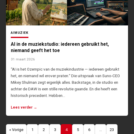
AI
MUZIEK
AI in de muziekstudio: iedereen gebruikt het,
niemand geeft het toe
31 maart 2026
“AI is het Ozempic van de muziekindustrie — iedereen gebruikt
het, en niemand wil erover praten.“ Die uitspraak van Suno-CEO
Mikey Shulman zegt eigenlijk alles. Backstage, in de studio en
achter de DAW is een stille revolutie gaande. En die heeft een
historisch precedent. Hebben…
Lees verder →
Berichten
« Vorige
1
2
3
4
5
6
…
23