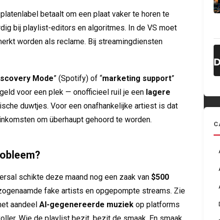
 platenlabel betaalt om een plaat vaker te horen te
rdig bij playlist-editors en algoritmes. In de VS moet
rkt worden als reclame. Bij streamingdiensten
iscovery Mode
” (Spotify) of “
marketing support
”
n geld voor een plek — onofficieel ruil je een
lagere
sche duwtjes. Voor een onafhankelijke artiest is dat
en inkomsten om überhaupt gehoord te worden.
C
probleem?
versal schikte deze maand nog een zaak van
$500
zogenaamde fake artists en opgepompte streams. Zie
 het aandeel
AI-gegenereerde muziek
op platforms
oller. Wie de playlist bezit, bezit de smaak. En smaak