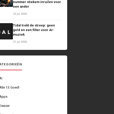
nummer stiekem inruilen voor
een ander
22 jul 2026
Tidal trekt de streep: geen
geld en een filter voor AI-
muziek
21 jul 2026
ATEGORIEËN
AI
Alle 13 Goed!
Apps
Deezer