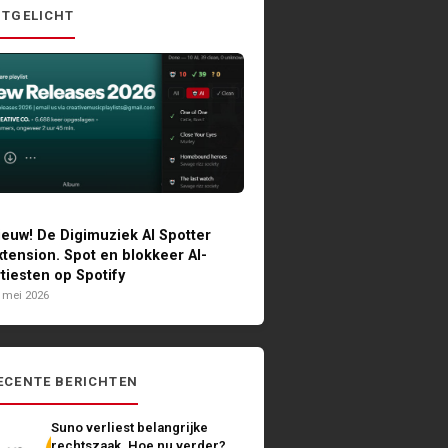
ITGELICHT
ieuw! De Digimuziek AI Spotter
xtension. Spot en blokkeer AI-
rtiesten op Spotify
 mei 2026
ECENTE BERICHTEN
Suno verliest belangrijke
rechtszaak. Hoe nu verder?