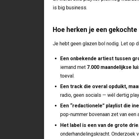
is big business.
Hoe herken je een gekochte p
Je hebt geen glazen bol nodig. Let op d
Een onbekende artiest tussen gr
iemand met
7.000 maandelijkse lu
toeval.
Een track die overal opduikt, ma
radio, geen socials — wél dertig pla
Een “redactionele” playlist die i
pop-nummer bovenaan zet van een art
Het label is een van de grote drie
onderhandelingskracht. Onderzoek 