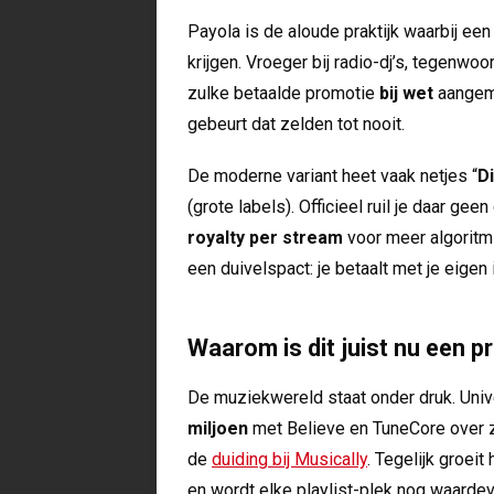
Payola is de aloude praktijk waarbij een
krijgen. Vroeger bij radio-dj’s, tegenwoo
zulke betaalde promotie
bij wet
aangeme
gebeurt dat zelden tot nooit.
De moderne variant heet vaak netjes “
D
(grote labels). Officieel ruil je daar gee
royalty per stream
voor meer algoritmi
een duivelspact: je betaalt met je eig
Waarom is dit juist nu een 
De muziekwereld staat onder druk. Uni
miljoen
met Believe en TuneCore over 
de
duiding bij Musically
. Tegelijk groeit
en wordt elke playlist-plek nog waardev