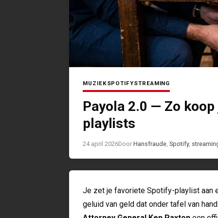
MUZIEK
SPOTIFY
STREAMING
Payola 2.0 — Zo koop 
playlists
24 april 2026
Door
Hans
fraude
,
Spotify
,
streamin
Je zet je favoriete Spotify-playlist aan en
geluid van geld dat onder tafel van ha
Attorney General Ken Paxton
een off