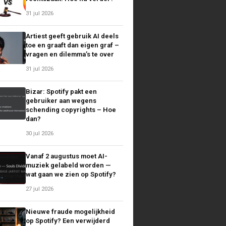
31 jul 2026
Artiest geeft gebruik AI deels
toe en graaft dan eigen graf –
vragen en dilemma’s te over
31 jul 2026
Bizar: Spotify pakt een
gebruiker aan wegens
schending copyrights – Hoe
dan?
30 jul 2026
Vanaf 2 augustus moet AI-
muziek gelabeld worden —
wat gaan we zien op Spotify?
27 jul 2026
Nieuwe fraude mogelijkheid
op Spotify? Een verwijderd