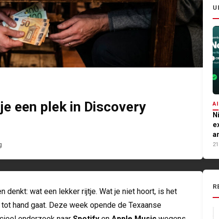
U
je een plek in Discovery
AI
N
e
a
g
21
R
 denkt: wat een lekker rijtje. Wat je niet hoort, is het
nd tot hand gaat. Deze week opende de Texaanse
icieel onderzoek naar
Spotify
en
Apple Music
wegens