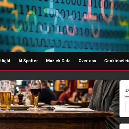
tlight
AI Spotter
Muziek Data
Over ons
Cookiebelei
I-muziek
Z
Z
na