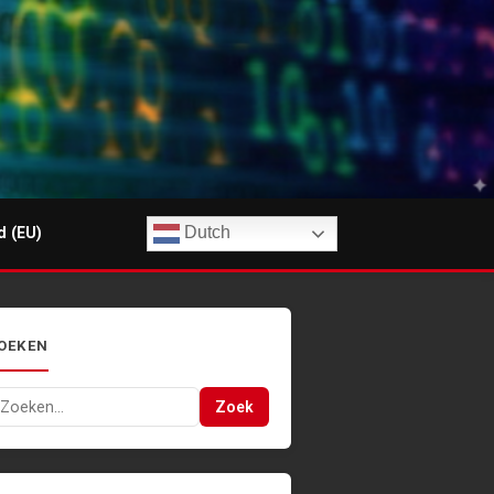
Dutch
d (EU)
OEKEN
oeken
Zoek
ar: