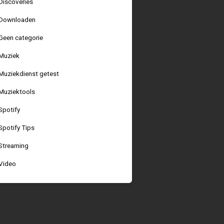
Discoveries
Downloaden
Geen categorie
Muziek
Muziekdienst getest
Muziektools
Spotify
Spotify Tips
Streaming
Video