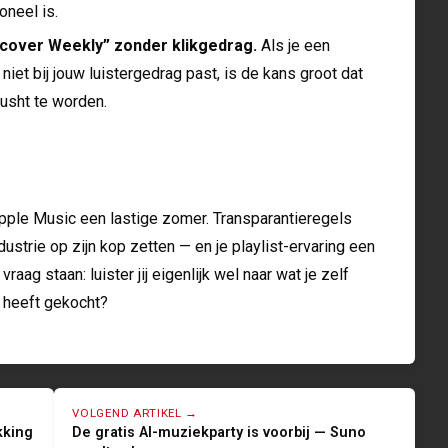
oneel is.
scover Weekly” zonder klikgedrag.
Als je een
iet bij jouw luistergedrag past, is de kans groot dat
usht te worden.
 Apple Music een lastige zomer. Transparantieregels
strie op zijn kop zetten — en je playlist-ervaring een
 vraag staan: luister jij eigenlijk wel naar wat je zelf
e heeft gekocht?
VOLGEND ARTIKEL →
kking
De gratis AI-muziekparty is voorbij — Suno