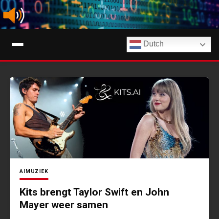
Ga
naar
de
Digimuziek
inhoud
Dutch
Tips, nieuws en info over streaming muziekdiensten en AI-muziek
AI
MUZIEK
Kits brengt Taylor Swift en John
Mayer weer samen